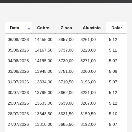
Data
Data
Cobre
Zinco
Alumínio
Chumbo
Dolar
Data
Cobre
Zinco
Alumínio
Chumbo
06/08/2026
06/08/2026
14455,00
3857,00
3261,00
1851,00
5,12
05/08/2026
05/08/2026
14167,50
3737,00
3229,00
1845,00
5,11
04/08/2026
04/08/2026
14195,00
3730,00
3271,00
1847,00
5,07
03/08/2026
03/08/2026
13945,00
3751,00
3260,00
1828,00
5,08
31/07/2026
31/07/2026
13834,00
3710,50
3196,00
1851,50
5,07
30/07/2026
30/07/2026
13795,00
3662,00
3231,00
1863,00
5,12
29/07/2026
29/07/2026
13633,00
3639,00
3207,00
1877,00
5,12
28/07/2026
28/07/2026
13643,50
3631,50
3159,50
1856,00
5,10
27/07/2026
27/07/2026
13810,00
3685,50
3192,00
1859,00
5,07